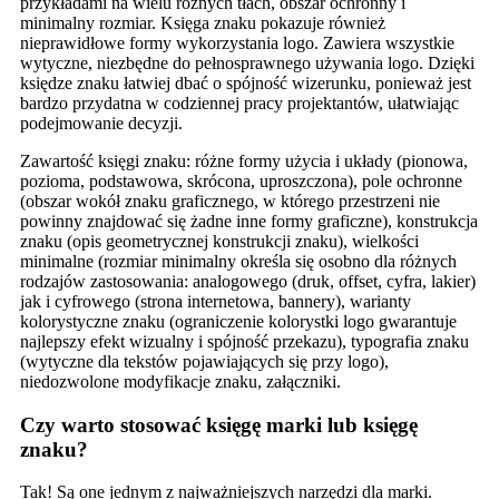
przykładami na wielu różnych tłach, obszar ochronny i
minimalny rozmiar. Księga znaku pokazuje również
nieprawidłowe formy wykorzystania logo. Zawiera wszystkie
wytyczne, niezbędne do pełnosprawnego używania logo. Dzięki
księdze znaku łatwiej dbać o spójność wizerunku, ponieważ jest
bardzo przydatna w codziennej pracy projektantów, ułatwiając
podejmowanie decyzji.
Zawartość księgi znaku: różne formy użycia i układy (pionowa,
pozioma, podstawowa, skrócona, uproszczona), pole ochronne
(obszar wokół znaku graficznego, w którego przestrzeni nie
powinny znajdować się żadne inne formy graficzne), konstrukcja
znaku (opis geometrycznej konstrukcji znaku), wielkości
minimalne (rozmiar minimalny określa się osobno dla różnych
rodzajów zastosowania: analogowego (druk, offset, cyfra, lakier)
jak i cyfrowego (strona internetowa, bannery), warianty
kolorystyczne znaku (ograniczenie kolorystki logo gwarantuje
najlepszy efekt wizualny i spójność przekazu), typografia znaku
(wytyczne dla tekstów pojawiających się przy logo),
niedozwolone modyfikacje znaku, załączniki.
Czy warto stosować księgę marki lub księgę
znaku?
Tak! Są one jednym z najważniejszych narzędzi dla marki.