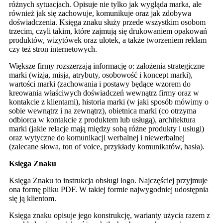
różnych sytuacjach. Opisuje nie tylko jak wygląda marka, ale
również jak się zachowuje, komunikuje oraz jak zdobywa
doświadczenia. Księga znaku służy przede wszystkim osobom
trzecim, czyli takim, które zajmują się drukowaniem opakowań
produktów, wizytówek oraz ulotek, a także tworzeniem reklam
czy też stron internetowych.
Większe firmy rozszerzają informację o: założenia strategiczne
marki (wizja, misja, atrybuty, osobowość i koncept marki),
wartości marki (zachowania i postawy będące wzorem do
kreowania właściwych doświadczeń wewnątrz firmy oraz w
kontakcie z klientami), historia marki (w jaki sposób mówimy o
sobie wewnątrz i na zewnątrz), obietnica marki (co otrzyma
odbiorca w kontakcie z produktem lub usługą), architektura
marki (jakie relacje mają między sobą różne produkty i usługi)
oraz wytyczne do komunikacji werbalnej i niewerbalnej
(zalecane słowa, ton of voice, przykłady komunikatów, hasła).
Księga Znaku
Księga Znaku to instrukcja obsługi logo. Najczęściej przyjmuje
ona formę pliku PDF. W takiej formie najwygodniej udostępnia
się ją klientom.
Księga znaku opisuje jego konstrukcję, warianty użycia razem z