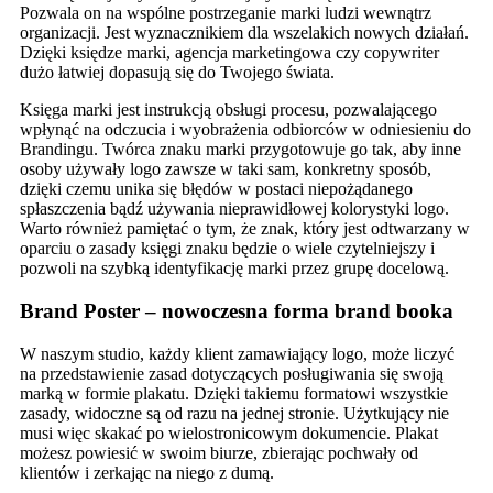
Pozwala on na wspólne postrzeganie marki ludzi wewnątrz
organizacji. Jest wyznacznikiem dla wszelakich nowych działań.
Dzięki księdze marki, agencja marketingowa czy copywriter
dużo łatwiej dopasują się do Twojego świata.
Księga marki jest instrukcją obsługi procesu, pozwalającego
wpłynąć na odczucia i wyobrażenia odbiorców w odniesieniu do
Brandingu. Twórca znaku marki przygotowuje go tak, aby inne
osoby używały logo zawsze w taki sam, konkretny sposób,
dzięki czemu unika się błędów w postaci niepożądanego
spłaszczenia bądź używania nieprawidłowej kolorystyki logo.
Warto również pamiętać o tym, że znak, który jest odtwarzany w
oparciu o zasady księgi znaku będzie o wiele czytelniejszy i
pozwoli na szybką identyfikację marki przez grupę docelową.
Brand Poster – nowoczesna forma brand booka
W naszym studio, każdy klient zamawiający logo, może liczyć
na przedstawienie zasad dotyczących posługiwania się swoją
marką w formie plakatu. Dzięki takiemu formatowi wszystkie
zasady, widoczne są od razu na jednej stronie. Użytkujący nie
musi więc skakać po wielostronicowym dokumencie. Plakat
możesz powiesić w swoim biurze, zbierając pochwały od
klientów i zerkając na niego z dumą.